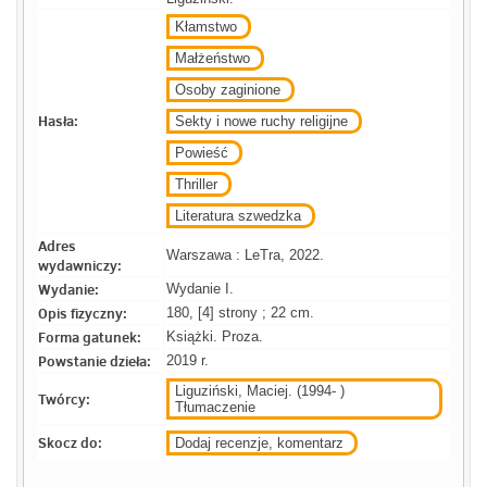
Kłamstwo
Małżeństwo
Osoby zaginione
Hasła:
Sekty i nowe ruchy religijne
Powieść
Thriller
Literatura szwedzka
Adres
Warszawa : LeTra, 2022.
wydawniczy:
Wydanie:
Wydanie I.
Opis fizyczny:
180, [4] strony ; 22 cm.
Forma gatunek:
Książki. Proza.
Powstanie dzieła:
2019 r.
Liguziński, Maciej. (1994- )
Twórcy:
Tłumaczenie
Skocz do:
Dodaj recenzje, komentarz