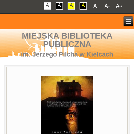
A
A
A
A
MIEJSKA BIBLIOTEKA
PUBLICZNA
im. Jerzego Pilcha w Kielcach