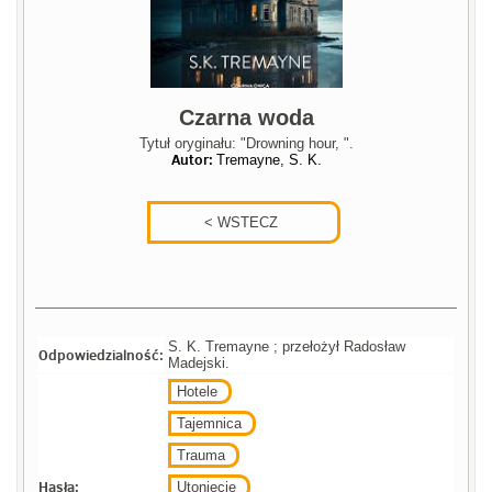
Czarna woda
Tytuł oryginału: "Drowning hour, ".
Autor:
Tremayne, S. K.
S. K. Tremayne ; przełożył Radosław
Odpowiedzialność:
Madejski.
Hotele
Tajemnica
Trauma
Hasła:
Utonięcie