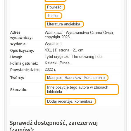
Powieść
Thriller
Literatura angielska
Adres
Warszawa : Wydawnictwo Czarna Owca,
wydawniczy:
copyright 2023.
Wydanie:
Wydanie I.
Opis fizyczny:
431, [1] strona ; 21 cm.
Uwagi:
Tytuł oryginału: The drowning hour.
Forma gatunek:
Książki. Proza.
Powstanie dzieła:
2022 r.
Twórcy:
Madejski, Radosław. Tłumaczenie
Inne pozycje tego autora w zbiorach
Skocz do:
biblioteki
Dodaj recenzje, komentarz
Sprawdź dostępność, zarezerwuj
(zamów):