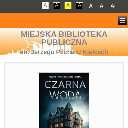
A
A
A
A
MIEJSKA BIBLIOTEKA
PUBLICZNA
im. Jerzego Pilcha w Kielcach