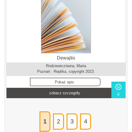
Dewajtis
Rodziewiczówna, Maria
Poznań : Replika, copyright 2023.
Pokaż opis
zobacz szczegóły
0
1
2
3
4