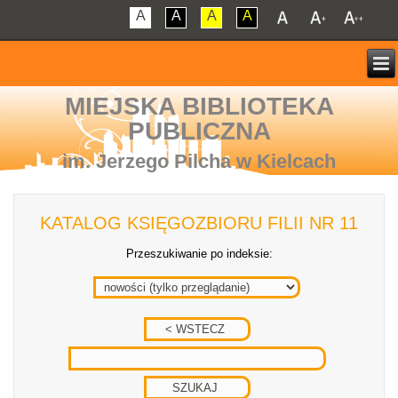
A
A
A
A
MIEJSKA BIBLIOTEKA
PUBLICZNA
im. Jerzego Pilcha w Kielcach
KATALOG KSIĘGOZBIORU FILII NR 11
Przeszukiwanie po indeksie: