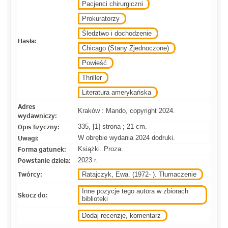
Pacjenci chirurgiczni
Prokuratorzy
Śledztwo i dochodzenie
Hasła:
Chicago (Stany Zjednoczone)
Powieść
Thriller
Literatura amerykańska
Adres
Kraków : Mando, copyright 2024.
wydawniczy:
Opis fizyczny:
335, [1] strona ; 21 cm.
Uwagi:
W obrębie wydania 2024 dodruki.
Forma gatunek:
Książki. Proza.
Powstanie dzieła:
2023 r.
Twórcy:
Ratajczyk, Ewa. (1972- ). Tłumaczenie
Inne pozycje tego autora w zbiorach
Skocz do:
biblioteki
Dodaj recenzje, komentarz