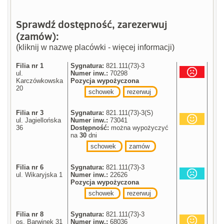
Sprawdź dostępność, zarezerwuj
(zamów):
(kliknij w nazwę placówki - więcej informacji)
Filia nr 1
Sygnatura:
821.111(73)-3
ul.
Numer inw.:
70298
Karczówkowska
Pozycja wypożyczona
20
schowek
rezerwuj
Filia nr 3
Sygnatura:
821.111(73)-3(S)
ul. Jagiellońska
Numer inw.:
73041
36
Dostępność:
można wypożyczyć
na
30
dni
schowek
zamów
Filia nr 6
Sygnatura:
821.111(73)-3
ul. Wikaryjska 1
Numer inw.:
22626
Pozycja wypożyczona
schowek
rezerwuj
Filia nr 8
Sygnatura:
821.111(73)-3
os. Barwinek 31
Numer inw.:
68036