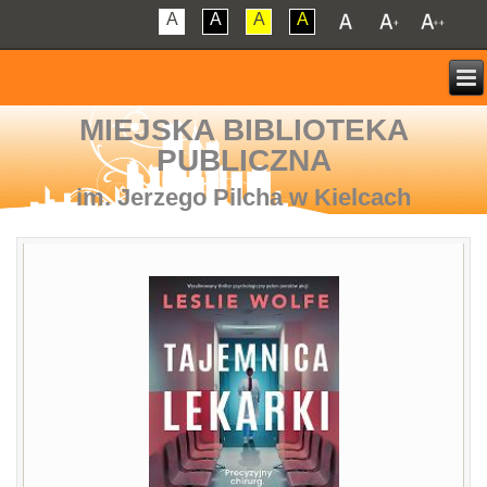
A
A
A
A
MIEJSKA BIBLIOTEKA
PUBLICZNA
im. Jerzego Pilcha w Kielcach