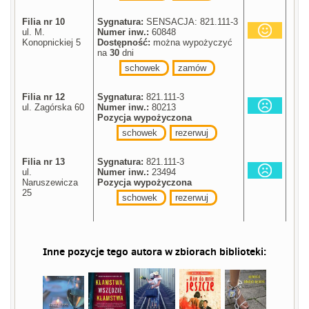
Filia nr 10
Sygnatura:
SENSACJA: 821.111-3
ul. M.
Numer inw.:
60848
Konopnickiej 5
Dostępność:
można wypożyczyć
na
30
dni
schowek
zamów
Filia nr 12
Sygnatura:
821.111-3
ul. Zagórska 60
Numer inw.:
80213
Pozycja wypożyczona
schowek
rezerwuj
Filia nr 13
Sygnatura:
821.111-3
ul.
Numer inw.:
23494
Naruszewicza
Pozycja wypożyczona
25
schowek
rezerwuj
Inne pozycje tego autora w zbiorach biblioteki: