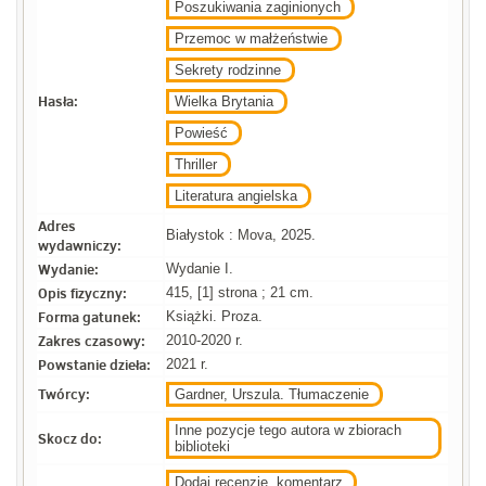
Poszukiwania zaginionych
Przemoc w małżeństwie
Sekrety rodzinne
Hasła:
Wielka Brytania
Powieść
Thriller
Literatura angielska
Adres
Białystok : Mova, 2025.
wydawniczy:
Wydanie:
Wydanie I.
Opis fizyczny:
415, [1] strona ; 21 cm.
Forma gatunek:
Książki. Proza.
Zakres czasowy:
2010-2020 r.
Powstanie dzieła:
2021 r.
Twórcy:
Gardner, Urszula. Tłumaczenie
Inne pozycje tego autora w zbiorach
Skocz do:
biblioteki
Dodaj recenzje, komentarz