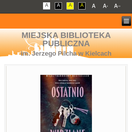
A
A
A
A
MIEJSKA BIBLIOTEKA
PUBLICZNA
im. Jerzego Pilcha w Kielcach