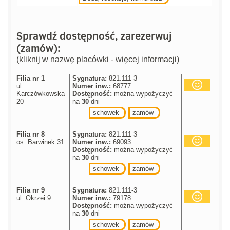
Sprawdź dostępność, zarezerwuj
(zamów):
(kliknij w nazwę placówki - więcej informacji)
Filia nr 1
Sygnatura:
821.111-3
ul.
Numer inw.:
68777
Karczówkowska
Dostępność:
można wypożyczyć
20
na
30
dni
schowek
zamów
Filia nr 8
Sygnatura:
821.111-3
os. Barwinek 31
Numer inw.:
69093
Dostępność:
można wypożyczyć
na
30
dni
schowek
zamów
Filia nr 9
Sygnatura:
821.111-3
ul. Okrzei 9
Numer inw.:
79178
Dostępność:
można wypożyczyć
na
30
dni
schowek
zamów