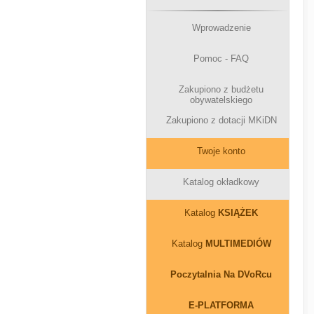
Wprowadzenie
Pomoc - FAQ
Zakupiono z budżetu
obywatelskiego
Zakupiono z dotacji MKiDN
Twoje konto
Katalog okładkowy
Katalog
KSIĄŻEK
Katalog
MULTIMEDIÓW
Poczytalnia Na DVoRcu
E-PLATFORMA