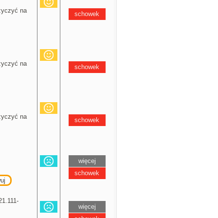
yczyć na
schowek
yczyć na
schowek
yczyć na
schowek
więcej
schowek
uj
1.111-
więcej