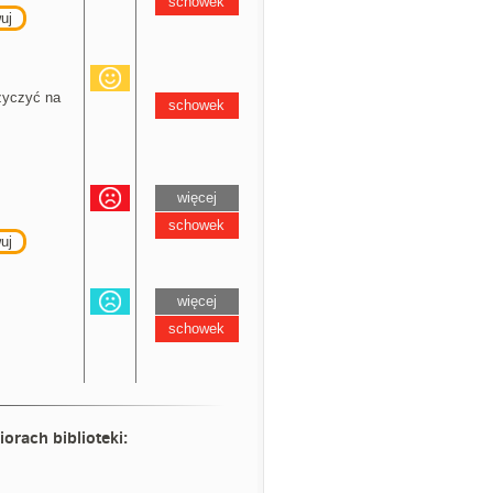
schowek
uj
yczyć na
schowek
więcej
schowek
uj
więcej
schowek
iorach biblioteki: