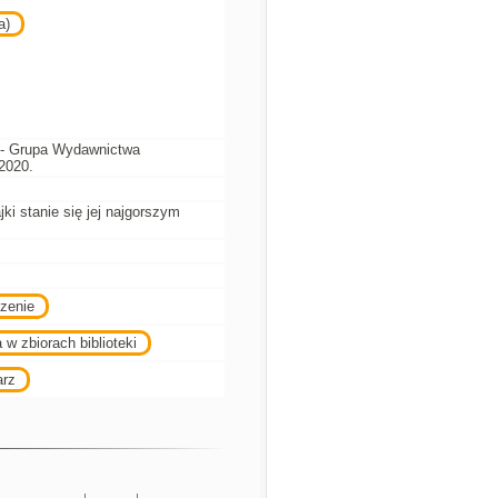
a)
 - Grupa Wydawnictwa
2020.
ki stanie się jej najgorszym
zenie
 w zbiorach biblioteki
arz