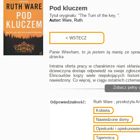
Pod kluczem
Tytuł oryginału: "The Turn of the key, ".
Autor:
Ware, Ruth.
Panie Wrexham, to ja jestem tą nianią ze spraw
dziecka.
Intratna oferta pracy w charakterze niani skłani
dziewczyna dostaje odpowiedź na swoje zgłosze
Elincourtów krąży wiele niepokojących histor
nawiedzony. Co więcej, w ciągu ostatnich czterna
Zobacz pełny 
Odpowiedzialność:
Ruth Ware ; przełożyła 
Kobieta
Nawiedzone domy
Opiekunki i opiekunowie
Tajemnica