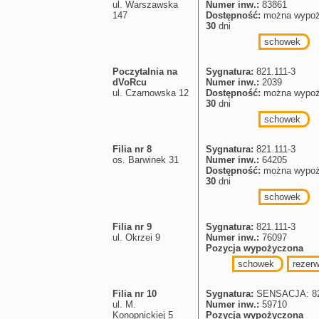
ul. Warszawska
Numer inw.:
83861
147
Dostępność:
można wypoż
30
dni
schowek
Poczytalnia na
Sygnatura:
821.111-3
dVoRcu
Numer inw.:
2039
ul. Czarnowska 12
Dostępność:
można wypoż
30
dni
schowek
Filia nr 8
Sygnatura:
821.111-3
os. Barwinek 31
Numer inw.:
64205
Dostępność:
można wypoż
30
dni
schowek
Filia nr 9
Sygnatura:
821.111-3
ul. Okrzei 9
Numer inw.:
76097
Pozycja wypożyczona
schowek
rezerw
Filia nr 10
Sygnatura:
SENSACJA: 82
ul. M.
Numer inw.:
59710
Konopnickiej 5
Pozycja wypożyczona