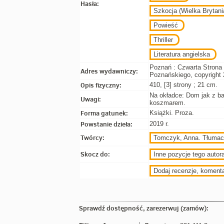
Hasła:
Szkocja (Wielka Brytani
Powieść
Thriller
Literatura angielska
Poznań : Czwarta Strona
Adres wydawniczy:
Poznańskiego, copyright 
Opis fizyczny:
410, [3] strony ; 21 cm.
Na okładce: Dom jak z baj
Uwagi:
koszmarem.
Forma gatunek:
Książki. Proza.
Powstanie dzieła:
2019 r.
Twórcy:
Tomczyk, Anna. Tłumac
Skocz do:
Inne pozycje tego autora
Dodaj recenzje, koment
Sprawdź dostępność, zarezerwuj (zamów):