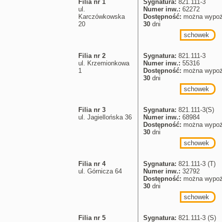
Filia nr 1
Sygnatura:
821.111-3
ul.
Numer inw.:
62272
Karczówkowska
Dostępność:
można wypoż
20
30
dni
schowek
Filia nr 2
Sygnatura:
821.111-3
ul. Krzemionkowa
Numer inw.:
55316
1
Dostępność:
można wypoż
30
dni
schowek
Filia nr 3
Sygnatura:
821.111-3(S)
ul. Jagiellońska 36
Numer inw.:
68984
Dostępność:
można wypoż
30
dni
schowek
Filia nr 4
Sygnatura:
821.111-3 (T)
ul. Górnicza 64
Numer inw.:
32792
Dostępność:
można wypoż
30
dni
schowek
Filia nr 5
Sygnatura:
821.111-3 (S)