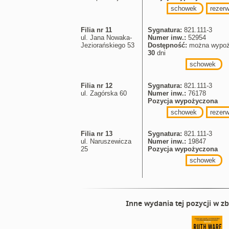
schowek
rezerw
Filia nr 11
Sygnatura:
821.111-3
ul. Jana Nowaka-
Numer inw.:
52954
Jeziorańskiego 53
Dostępność:
można wypoż
30
dni
schowek
Filia nr 12
Sygnatura:
821.111-3
ul. Zagórska 60
Numer inw.:
76178
Pozycja wypożyczona
schowek
rezerw
Filia nr 13
Sygnatura:
821.111-3
ul. Naruszewicza
Numer inw.:
19847
25
Pozycja wypożyczona
schowek
Inne wydania tej pozycji w zb