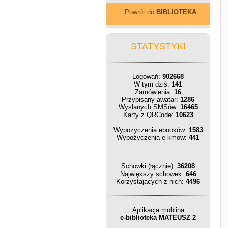
Powrót do
BIBLIOTEKA
STATYSTYKI
Logowań:
902668
W tym dziś:
141
Zamówienia:
16
Przypisany awatar:
1286
Wysłanych SMSów:
16465
Karty z QRCode:
10623
Wypożyczenia ebooków:
1583
Wypożyczenia e-kmow:
441
Schowki (łącznie):
36208
Największy schowek:
646
Korzystających z nich:
4496
Aplikacja moblina
e-biblioteka MATEUSZ 2