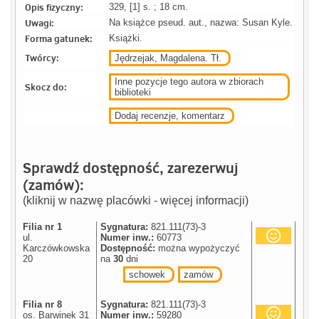
Opis fizyczny:
329, [1] s. ; 18 cm.
Uwagi:
Na książce pseud. aut., nazwa: Susan Kyle.
Forma gatunek:
Książki.
Twórcy:
Jędrzejak, Magdalena. Tł.
Inne pozycje tego autora w zbiorach
Skocz do:
biblioteki
Dodaj recenzje, komentarz
Sprawdź dostępność, zarezerwuj
(zamów):
(kliknij w nazwę placówki - więcej informacji)
Filia nr 1
Sygnatura:
821.111(73)-3
ul.
Numer inw.:
60773
Karczówkowska
Dostępność:
można wypożyczyć
20
na
30
dni
schowek
zamów
Filia nr 8
Sygnatura:
821.111(73)-3
os. Barwinek 31
Numer inw.:
59280