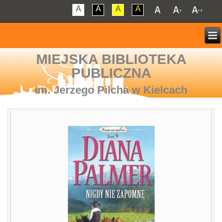
A
A
A
A
MIEJSKA BIBLIOTEKA
PUBLICZNA
im. Jerzego Pilcha w Kielcach