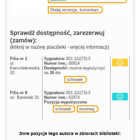
Dodaj recenzje, komentarz
Sprawdź dostępność, zarezerwuj
(zamów):
(kliknij w nazwę placówki - więcej informacji)
Filia nr 1
Sygnatura:
821.111(73)-3
ul.
Numer inw.:
60814
Karczówkowska
Dostępność:
można wypożyczyć
20
na
30
dni
schowek
Filia nr 8
Sygnatura:
821.111(73)-3
os. Barwinek 31
Numer inw.:
61874
Pozycja wypożyczona
schowek
rezerwuj
Inne pozycje tego autora w zbiorach biblioteki: