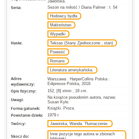
Jaworska.
Seria:
Sezon na miłość / Diana Palmer : t. 54
Hodowcy bydła
Małżeństwo
Wypadki
Hasła:
Teksas (Stany Zjednoczone ; stan)
Powieść
Romans
Literatura amerykańska.
Adres
Warszawa : HarperCollins Polska :
wydawniczy:
Edipresse Polska, 2018.
Opis fizyczny:
152, [8] stron ; 18 cm.
Na książce pseudonim autora, nazwa:
Uwagi:
Susan Kyle.
Forma gatunek:
Książki. Proza.
Powstanie dzieła:
1979 r.
Twórcy:
Jaworska, Wanda. Tłumaczenie.
Inne pozycje tego autora w zbiorach
Skocz do:
biblioteki