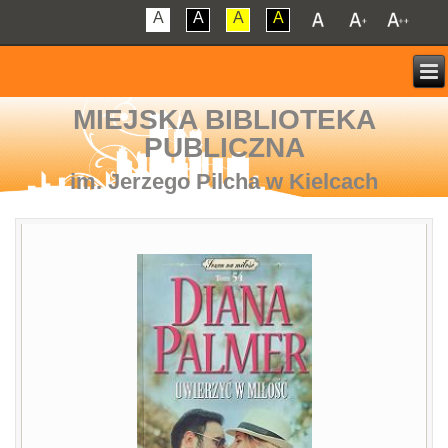
A
A
A
A
MIEJSKA BIBLIOTEKA
PUBLICZNA
im. Jerzego Pilcha w Kielcach