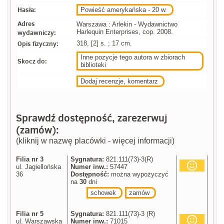
Hasła:
Powieść amerykańska - 20 w.
Adres
Warszawa : Arlekin - Wydawnictwo
wydawniczy:
Harlequin Enterprises, cop. 2008.
Opis fizyczny:
318, [2] s. ; 17 cm.
Inne pozycje tego autora w zbiorach
Skocz do:
biblioteki
Dodaj recenzje, komentarz
Sprawdź dostępność, zarezerwuj
(zamów):
(kliknij w nazwę placówki - więcej informacji)
Filia nr 3
Sygnatura:
821.111(73)-3(R)
ul. Jagiellońska
Numer inw.:
57447
36
Dostępność:
można wypożyczyć
na
30
dni
schowek
zamów
Filia nr 5
Sygnatura:
821.111(73)-3 (R)
ul. Warszawska
Numer inw.:
71015