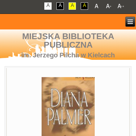
A
A
A
A
MIEJSKA BIBLIOTEKA
PUBLICZNA
im. Jerzego Pilcha w Kielcach