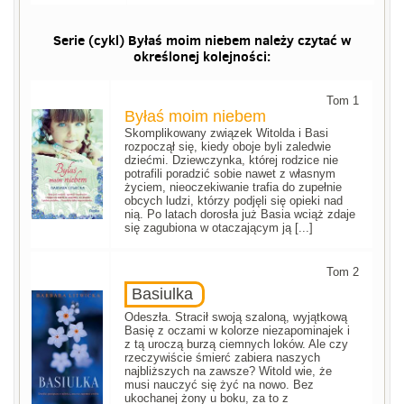
Serie (cykl) Byłaś moim niebem należy czytać w
określonej kolejności:
Tom 1
Byłaś moim niebem
Skomplikowany związek Witolda i Basi
rozpoczął się, kiedy oboje byli zaledwie
dziećmi. Dziewczynka, której rodzice nie
potrafili poradzić sobie nawet z własnym
życiem, nieoczekiwanie trafia do zupełnie
obcych ludzi, którzy podjęli się opieki nad
nią. Po latach dorosła już Basia wciąż zdaje
się zagubiona w otaczającym ją [...]
Tom 2
Basiulka
Odeszła. Stracił swoją szaloną, wyjątkową
Basię z oczami w kolorze niezapominajek i
z tą uroczą burzą ciemnych loków. Ale czy
rzeczywiście śmierć zabiera naszych
najbliższych na zawsze? Witold wie, że
musi nauczyć się żyć na nowo. Bez
ukochanej żony u boku, za to z