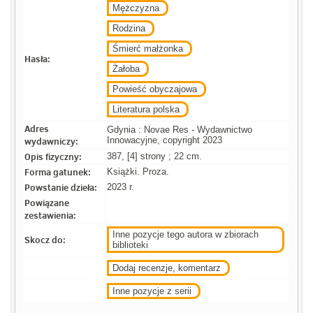
Mężczyzna
Rodzina
Śmierć małżonka
Hasła:
Żałoba
Powieść obyczajowa
Literatura polska
Adres
Gdynia : Novae Res - Wydawnictwo
wydawniczy:
Innowacyjne, copyright 2023
Opis fizyczny:
387, [4] strony ; 22 cm.
Forma gatunek:
Książki. Proza.
Powstanie dzieła:
2023 r.
Powiązane
zestawienia:
Inne pozycje tego autora w zbiorach
Skocz do:
biblioteki
Dodaj recenzje, komentarz
Inne pozycje z serii