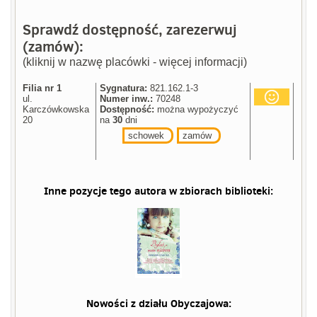
Sprawdź dostępność, zarezerwuj
(zamów):
(kliknij w nazwę placówki - więcej informacji)
Filia nr 1
Sygnatura:
821.162.1-3
ul.
Numer inw.:
70248
Karczówkowska
Dostępność:
można wypożyczyć
20
na
30
dni
schowek
zamów
Inne pozycje tego autora w zbiorach biblioteki:
Nowości z działu
Obyczajowa
: