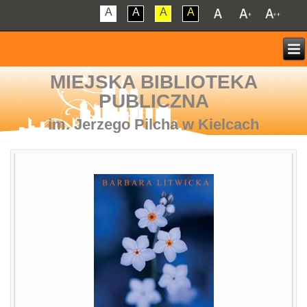
A
A
A
A
MIEJSKA BIBLIOTEKA
PUBLICZNA
im. Jerzego Pilcha w Kielcach