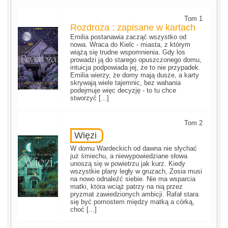
Tom 1
Rozdroża : zapisane w kartach
Emilia postanawia zacząć wszystko od
nowa. Wraca do Kielc - miasta, z którym
wiążą się trudne wspomnienia. Gdy los
prowadzi ją do starego opuszczonego domu,
intuicja podpowiada jej, że to nie przypadek.
Emilia wierzy, że domy mają dusze, a karty
skrywają wiele tajemnic, bez wahania
podejmuje więc decyzję - to tu chce
stworzyć [...]
Tom 2
Więzi
W domu Wardeckich od dawna nie słychać
już śmiechu, a niewypowiedziane słowa
unoszą się w powietrzu jak kurz. Kiedy
wszystkie plany legły w gruzach, Zosia musi
na nowo odnaleźć siebie. Nie ma wsparcia
matki, która wciąż patrzy na nią przez
pryzmat zawiedzionych ambicji. Rafał stara
się być pomostem między matką a córką,
choć [...]