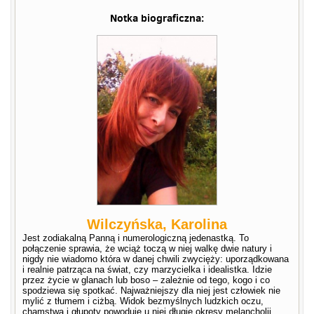
Notka biograficzna:
Wilczyńska, Karolina
Jest zodiakalną Panną i numerologiczną jedenastką. To
połączenie sprawia, że wciąż toczą w niej walkę dwie natury i
nigdy nie wiadomo która w danej chwili zwycięży: uporządkowana
i realnie patrząca na świat, czy marzycielka i idealistka. Idzie
przez życie w glanach lub boso – zależnie od tego, kogo i co
spodziewa się spotkać. Najważniejszy dla niej jest człowiek nie
mylić z tłumem i ciżbą. Widok bezmyślnych ludzkich oczu,
chamstwa i głupoty powoduje u niej długie okresy melancholii.