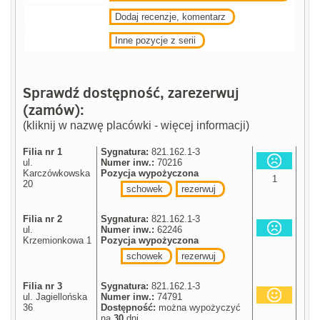
Dodaj recenzje, komentarz
Inne pozycje z serii
Sprawdź dostępność, zarezerwuj
(zamów):
(kliknij w nazwę placówki - więcej informacji)
Filia nr 1
Sygnatura:
821.162.1-3
ul.
Numer inw.:
70216
Karczówkowska
Pozycja wypożyczona
1
20
schowek
rezerwuj
Filia nr 2
Sygnatura:
821.162.1-3
ul.
Numer inw.:
62246
Krzemionkowa 1
Pozycja wypożyczona
schowek
rezerwuj
Filia nr 3
Sygnatura:
821.162.1-3
ul. Jagiellońska
Numer inw.:
74791
36
Dostępność:
można wypożyczyć
na
30
dni