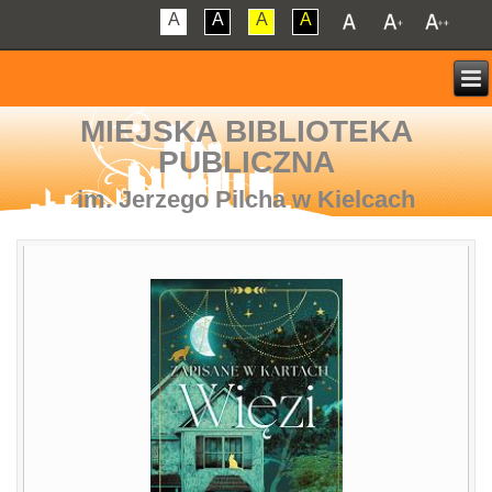
A
A
A
A
MIEJSKA BIBLIOTEKA
PUBLICZNA
im. Jerzego Pilcha w Kielcach