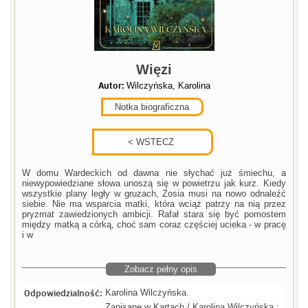
Więzi
Autor:
Wilczyńska, Karolina
Notka biograficzna
W domu Wardeckich od dawna nie słychać już śmiechu, a
niewypowiedziane słowa unoszą się w powietrzu jak kurz. Kiedy
wszystkie plany legły w gruzach, Zosia musi na nowo odnaleźć
siebie. Nie ma wsparcia matki, która wciąż patrzy na nią przez
pryzmat zawiedzionych ambicji. Rafał stara się być pomostem
między matką a córką, choć sam coraz częściej ucieka - w pracę
i w
Zobacz pełny opis
Odpowiedzialność:
Karolina Wilczyńska.
Zapisane w Kartach / Karolina Wilczyńska :