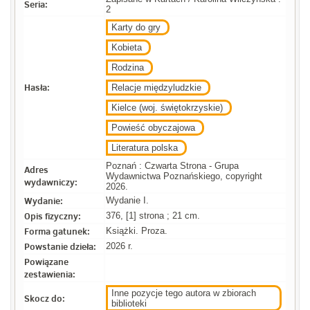
Seria:
2
Karty do gry
Kobieta
Rodzina
Hasła:
Relacje międzyludzkie
Kielce (woj. świętokrzyskie)
Powieść obyczajowa
Literatura polska
Poznań : Czwarta Strona - Grupa
Adres
Wydawnictwa Poznańskiego, copyright
wydawniczy:
2026.
Wydanie:
Wydanie I.
Opis fizyczny:
376, [1] strona ; 21 cm.
Forma gatunek:
Książki. Proza.
Powstanie dzieła:
2026 r.
Powiązane
zestawienia:
Inne pozycje tego autora w zbiorach
Skocz do:
biblioteki