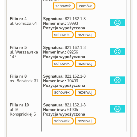
schowek
zamów
Filia nr 4
Sygnatura:
821.162.1-3
ul. Górnicza 64
Numer inw.:
39993
Pozycja wypożyczona
schowek
rezerwuj
Filia nr 5
Sygnatura:
821.162.1-3
ul. Warszawska
Numer inw.:
89256
147
Pozycja wypożyczona
schowek
rezerwuj
Filia nr 8
Sygnatura:
821.162.1-3
os. Barwinek 31
Numer inw.:
70493
Pozycja wypożyczona
schowek
rezerwuj
Filia nr 10
Sygnatura:
821.162.1-3
ul. M.
Numer inw.:
61905
Konopnickiej 5
Pozycja wypożyczona
schowek
rezerwuj