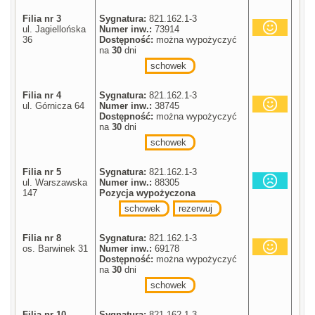
Filia nr 3
Sygnatura:
821.162.1-3
ul. Jagiellońska
Numer inw.:
73914
36
Dostępność:
można wypożyczyć
na
30
dni
schowek
Filia nr 4
Sygnatura:
821.162.1-3
ul. Górnicza 64
Numer inw.:
38745
Dostępność:
można wypożyczyć
na
30
dni
schowek
Filia nr 5
Sygnatura:
821.162.1-3
ul. Warszawska
Numer inw.:
88305
147
Pozycja wypożyczona
schowek
rezerwuj
Filia nr 8
Sygnatura:
821.162.1-3
os. Barwinek 31
Numer inw.:
69178
Dostępność:
można wypożyczyć
na
30
dni
schowek
Filia nr 10
Sygnatura:
821.162.1-3