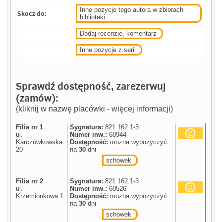
Inne pozycje tego autora w zbiorach
Skocz do:
biblioteki
Dodaj recenzje, komentarz
Inne pozycje z serii
Sprawdź dostępność, zarezerwuj
(zamów):
(kliknij w nazwę placówki - więcej informacji)
Filia nr 1
Sygnatura:
821.162.1-3
ul.
Numer inw.:
68944
Karczówkowska
Dostępność:
można wypożyczyć
20
na
30
dni
schowek
Filia nr 2
Sygnatura:
821.162.1-3
ul.
Numer inw.:
60526
Krzemionkowa 1
Dostępność:
można wypożyczyć
na
30
dni
schowek