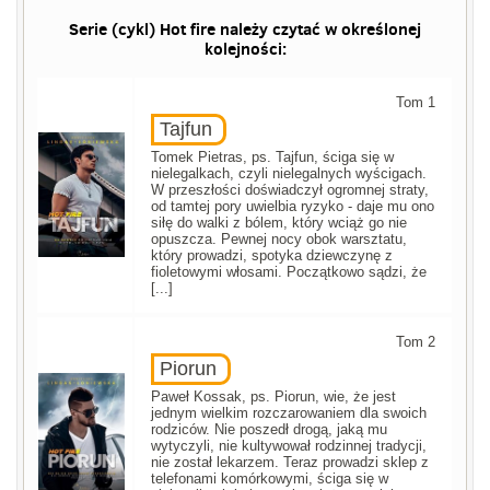
Serie (cykl) Hot fire należy czytać w określonej
kolejności:
Tom 1
Tajfun
Tomek Pietras, ps. Tajfun, ściga się w
nielegalkach, czyli nielegalnych wyścigach.
W przeszłości doświadczył ogromnej straty,
od tamtej pory uwielbia ryzyko - daje mu ono
siłę do walki z bólem, który wciąż go nie
opuszcza. Pewnej nocy obok warsztatu,
który prowadzi, spotyka dziewczynę z
fioletowymi włosami. Początkowo sądzi, że
[...]
Tom 2
Piorun
Paweł Kossak, ps. Piorun, wie, że jest
jednym wielkim rozczarowaniem dla swoich
rodziców. Nie poszedł drogą, jaką mu
wytyczyli, nie kultywował rodzinnej tradycji,
nie został lekarzem. Teraz prowadzi sklep z
telefonami komórkowymi, ściga się w