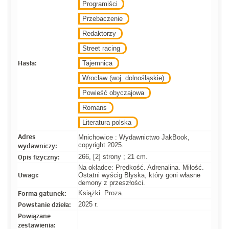
Programiści
Przebaczenie
Redaktorzy
Street racing
Hasła:
Tajemnica
Wrocław (woj. dolnośląskie)
Powieść obyczajowa
Romans
Literatura polska
Adres
Mnichowice : Wydawnictwo JakBook,
wydawniczy:
copyright 2025.
Opis fizyczny:
266, [2] strony ; 21 cm.
Na okładce: Prędkość. Adrenalina. Miłość.
Uwagi:
Ostatni wyścig Błyska, który goni własne
demony z przeszłości.
Forma gatunek:
Książki. Proza.
Powstanie dzieła:
2025 r.
Powiązane
zestawienia: