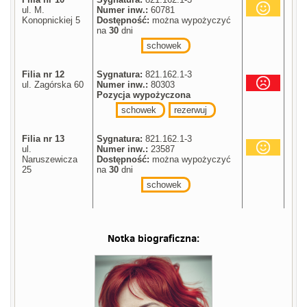
ul. M.
Numer inw.:
60781
Konopnickiej 5
Dostępność:
można wypożyczyć
na
30
dni
schowek
Filia nr 12
Sygnatura:
821.162.1-3
ul. Zagórska 60
Numer inw.:
80303
Pozycja wypożyczona
schowek
rezerwuj
Filia nr 13
Sygnatura:
821.162.1-3
ul.
Numer inw.:
23587
Naruszewicza
Dostępność:
można wypożyczyć
25
na
30
dni
schowek
Notka biograficzna: