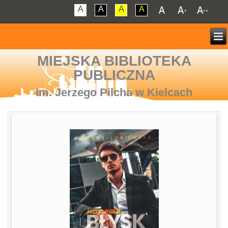
A
A
A
A
MIEJSKA BIBLIOTEKA
PUBLICZNA
im. Jerzego Pilcha w Kielcach