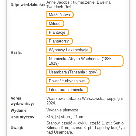
Anne Jacobs ; tłumaczenie: Ewelina
Odpowiedzialność:
Twardoch-Raś.
Małżeństwo
Miłość
Plantacje
Plantatorzy
Wyprawy i ekspedycje
Hasła:
Niemiecka Afryka Wschodnia (1885-
1919)
Usambara (Tanzania ; góry)
Powieść obyczajowa
Literatura niemiecka
Adres
Warszawa : Skarpa Warszawska, copyright
wydawniczy:
2024.
Wydanie:
Wydanie pierwsze.
Opis fizyczny:
315, [5] stron ; 21 cm.
Stanowi część 4. cyklu, część 1. pt.: Sen o
Uwagi:
Kilimandżaro, część 3. pt.: Łagodny księżyc
nad Usambara.