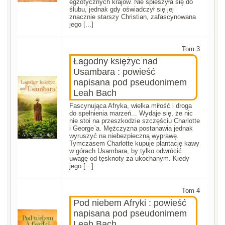
egzotycznych krajów. Nie spieszyła się do
ślubu, jednak gdy oświadczył się jej
znacznie starszy Christian, zafascynowana
jego [...]
Tom 3
Łagodny księżyc nad
Usambara : powieść
napisana pod pseudonimem
Leah Bach
Fascynująca Afryka, wielka miłość i droga
do spełnienia marzeń... Wydaje się, że nic
nie stoi na przeszkodzie szczęściu Charlotte
i George`a. Mężczyzna postanawia jednak
wyruszyć na niebezpieczną wyprawę.
Tymczasem Charlotte kupuje plantację kawy
w górach Usambara, by tylko odwrócić
uwagę od tęsknoty za ukochanym. Kiedy
jego [...]
Tom 4
Pod niebem Afryki : powieść
napisana pod pseudonimem
Leah Bach