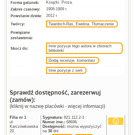
Forma gatunek:
Książki. Proza.
Zakres czasowy:
1908-1909 r.
Powstanie dzieła:
2012 r.
Twórcy:
Twardoch-Raś, Ewelina. Tłumaczenie
Powiązane
zestawienia:
Inne pozycje tego autora w zbiorach
Skocz do:
biblioteki
Dodaj recenzje, komentarz
Inne pozycje z serii
Sprawdź dostępność, zarezerwuj
(zamów):
(kliknij w nazwę placówki - więcej informacji)
Filia nr 1
Sygnatura:
821.112.2-3
ul.
Numer inw.:
68696
Karczówkowska
Dostępność:
można wypożyczyć
20
na
30
dni