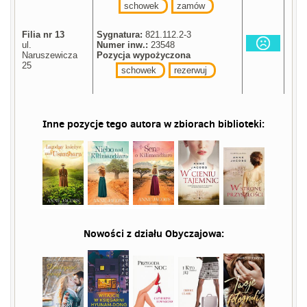
schowek
zamów
Filia nr 13
Sygnatura:
821.112.2-3
ul.
Numer inw.:
23548
Naruszewicza
Pozycja wypożyczona
25
schowek
rezerwuj
Inne pozycje tego autora w zbiorach biblioteki:
Nowości z działu
Obyczajowa
: