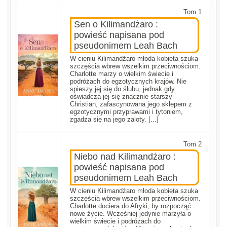
Tom 1
Sen o Kilimandżaro :
powieść napisana pod
pseudonimem Leah Bach
W cieniu Kilimandżaro młoda kobieta szuka
szczęścia wbrew wszelkim przeciwnościom.
Charlotte marzy o wielkim świecie i
podróżach do egzotycznych krajów. Nie
spieszy jej się do ślubu, jednak gdy
oświadcza jej się znacznie starszy
Christian, zafascynowana jego sklepem z
egzotycznymi przyprawami i tytoniem,
zgadza się na jego zaloty. [...]
Tom 2
Niebo nad Kilimandżaro :
powieść napisana pod
pseudonimem Leah Bach
W cieniu Kilimandżaro młoda kobieta szuka
szczęścia wbrew wszelkim przeciwnościom.
Charlotte dociera do Afryki, by rozpocząć
nowe życie. Wcześniej jedynie marzyła o
wielkim świecie i podróżach do