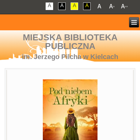
A
A
A
A
MIEJSKA BIBLIOTEKA
PUBLICZNA
im. Jerzego Pilcha w Kielcach