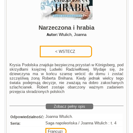
Narzeczona i hrabia
Autor:
Wtulich, Joanna
Krysia Podolska znajduje bezpieczną przystań w Königsberg, pod
skrzydłami księżnej Ludwiki Radziwiłłowej. Wydaje się, że
dziewczyna ma w końcu szansę wrócić do domu i zostać
szczęśliwą żoną Roberta Bréhana. Kiedy jednak wielcy tego
świata podejmują decyzje, nie zważają na dobro zakochanych
szlachcianek. Robert zostaje obarczony ważnym zadaniem
przejęcia skradzionych polskich
Zobacz pełny opis
Odpowiedzialność:
Joanna Wtulich.
Seria:
Saga napoleońska / Joanna Wtulich : t. 4
Francuzi