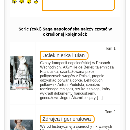
Serie (cykl) Saga napoleońska należy czytać w
określonej kolejności:
Tom 1
Uciekinierka i ułan
Czasy kampanii napoleońskiej w Prusach
Wschodnich. Ă‰milie de Berier, tajemnicza
Francuzka, szantażowana przez
politycznych wrogów z Polski, pragnie
odzyskać porwaną córkę. Lekkoduch
pułkownik Antoni Podolski, dziedzic
rodzinnego majątku, szuka szpiega, który
wykradł dokumenty francuskiemu
generałowi. Jego i Ă‰milie łączy [...]
Tom 2
Zdrajca i generałowa
Wśród historycznej zawieruchy i krwawych