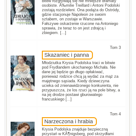
bitew rozgrywają się nie mniejsze dramaty
osobiste. Ă‰milie Treillard i Antoni Podolski
zostają rozdzieleni. Ona podąża do Ostródy,
gdzie stacjonuje Napoleon ze swoim
sztabem, on zostaje w Warszawie.
Fałszywe oskarżenie rzucone na Antoniego
sprawia, że teraz to on jest zdrajcą i
zbiegiem. [...]
Tom 3
Skazaniec i panna
Młodziutka Krysia Podolska traci w bitwie
pod Frydlandem ukochanego Michała. Nie
dane jej będzie go długo opłakiwać,
ponieważ rodzice chcą ją wydać za mąż za
majętnego sąsiada. Kiedy dziewczyna
ucieka od znienawidzonego konkurenta, nie
przypuszcza, że los rzuci ją na pole bitwy, a
na jej drodze postawi gburowatego
francuskiego [...]
Tom 4
Narzeczona i hrabia
Krysia Podolska znajduje bezpieczną
przystań w KĂ¶nigsberg, pod skrzydłami