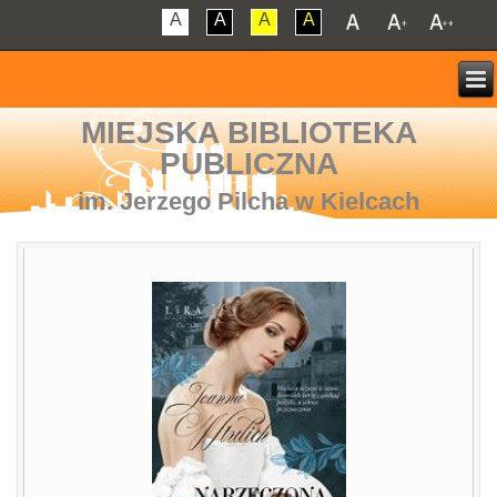
A
A
A
A
MIEJSKA BIBLIOTEKA
PUBLICZNA
im. Jerzego Pilcha w Kielcach