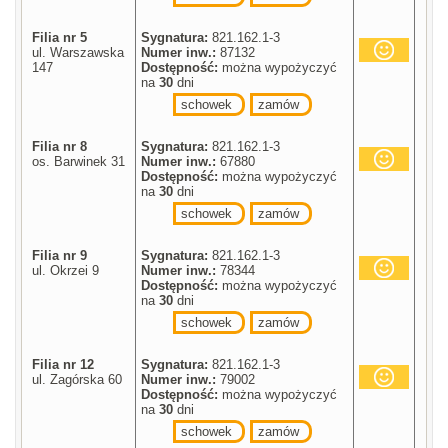
Filia nr 5
Sygnatura:
821.162.1-3
ul. Warszawska
Numer inw.:
87132
147
Dostępność:
można wypożyczyć
na
30
dni
schowek
zamów
Filia nr 8
Sygnatura:
821.162.1-3
os. Barwinek 31
Numer inw.:
67880
Dostępność:
można wypożyczyć
na
30
dni
schowek
zamów
Filia nr 9
Sygnatura:
821.162.1-3
ul. Okrzei 9
Numer inw.:
78344
Dostępność:
można wypożyczyć
na
30
dni
schowek
zamów
Filia nr 12
Sygnatura:
821.162.1-3
ul. Zagórska 60
Numer inw.:
79002
Dostępność:
można wypożyczyć
na
30
dni
schowek
zamów