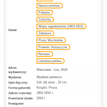
Narzeczeństwo
Polityka
Szlachta
Wojny napoleońskie (1803-1815)
Hasła:
Żołnierze
Prusy Wschodnie
Powieść historyczna
Romans
Literatura polska
Adres
Warszawa : Lira, 2024.
wydawniczy:
Wydanie:
Wydanie pierwsze.
Opis fizyczny:
314, [6] stron ; 20 cm.
Forma gatunek:
Książki. Proza.
Zakres czasowy:
1801-1815 r.
Powstanie dzieła:
2024 r.
Powiązane