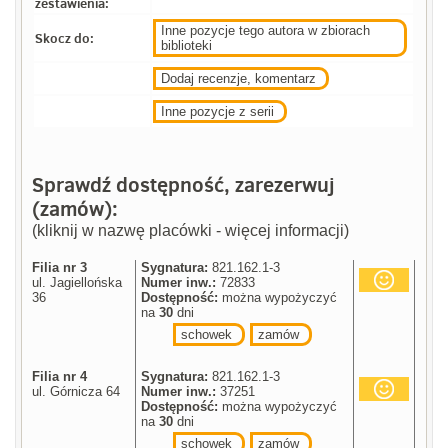
zestawienia:
Inne pozycje tego autora w zbiorach
Skocz do:
biblioteki
Dodaj recenzje, komentarz
Inne pozycje z serii
Sprawdź dostępność, zarezerwuj
(zamów):
(kliknij w nazwę placówki - więcej informacji)
Filia nr 3
Sygnatura:
821.162.1-3
ul. Jagiellońska
Numer inw.:
72833
36
Dostępność:
można wypożyczyć
na
30
dni
schowek
zamów
Filia nr 4
Sygnatura:
821.162.1-3
ul. Górnicza 64
Numer inw.:
37251
Dostępność:
można wypożyczyć
na
30
dni
schowek
zamów