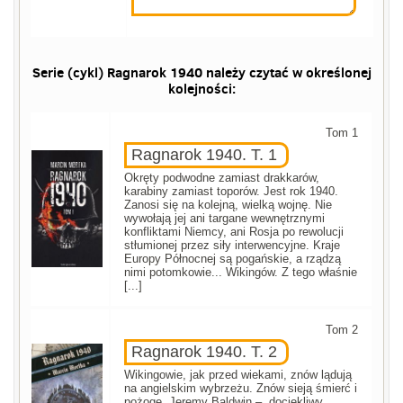
Serie (cykl) Ragnarok 1940 należy czytać w określonej
kolejności:
Tom 1
Ragnarok 1940. T. 1
Okręty podwodne zamiast drakkarów,
karabiny zamiast toporów. Jest rok 1940.
Zanosi się na kolejną, wielką wojnę. Nie
wywołają jej ani targane wewnętrznymi
konfliktami Niemcy, ani Rosja po rewolucji
stłumionej przez siły interwencyjne. Kraje
Europy Północnej są pogańskie, a rządzą
nimi potomkowie... Wikingów. Z tego właśnie
[...]
Tom 2
Ragnarok 1940. T. 2
Wikingowie, jak przed wiekami, znów lądują
na angielskim wybrzeżu. Znów sieją śmierć i
pożogę. Jeremy Baldwin –, dociekliwy