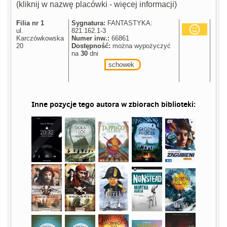
(kliknij w nazwę placówki - więcej informacji)
Filia nr 1
Sygnatura:
FANTASTYKA:
ul.
821.162.1-3
Karczówkowska
Numer inw.:
66861
20
Dostępność:
można wypożyczyć
na
30
dni
schowek
Inne pozycje tego autora w zbiorach biblioteki: