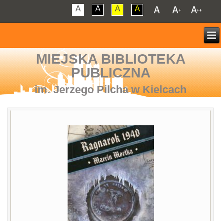
A
A
A
A
MIEJSKA BIBLIOTEKA
PUBLICZNA
im. Jerzego Pilcha w Kielcach