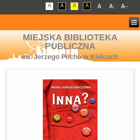
A
A
A
A
MIEJSKA BIBLIOTEKA
PUBLICZNA
im. Jerzego Pilcha w Kielcach