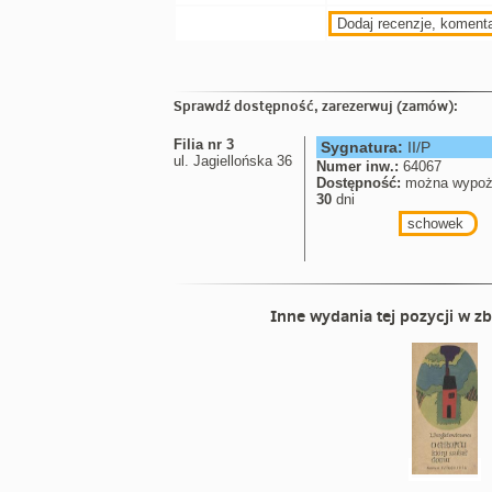
Dodaj recenzje, koment
Sprawdź dostępność, zarezerwuj (zamów):
Filia nr 3
Sygnatura:
II/P
ul. Jagiellońska 36
Numer inw.:
64067
Dostępność:
można wypoż
30
dni
schowek
Inne wydania tej pozycji w zb