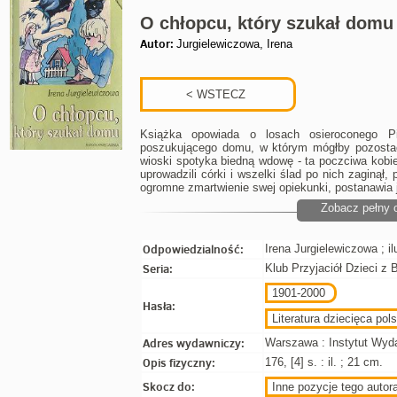
O chłopcu, który szukał domu
Autor:
Jurgielewiczowa, Irena
Książka opowiada o losach osieroconego Pi
poszukującego domu, w którym mógłby pozosta
wioski spotyka biedną wdowę - ta poczciwa kobiet
uprowadzili córki i wszelki ślad po nich zaginął,
ogromne zmartwienie swej opiekunki, postanawia 
Zobacz pełny 
Odpowiedzialność:
Irena Jurgielewiczowa ; i
Seria:
Klub Przyjaciół Dzieci z 
1901-2000
Hasła:
Literatura dziecięca pols
Adres wydawniczy:
Warszawa : Instytut Wyd
Opis fizyczny:
176, [4] s. : il. ; 21 cm.
Skocz do:
Inne pozycje tego autora