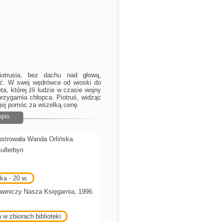
otrusia, bez dachu nad głową,
ć. W swej wędrówce od wioski do
a, której źli ludzie w czasie wojny
 przygarnia chłopca. Piotruś, widząc
jej pomóc za wszelką cenę.
opis
lustrowała Wanda Orlińska.
Bullerbyn
ka - 20 w.
awniczy Nasza Księgarnia, 1996.
 w zbiorach biblioteki