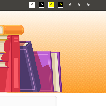
A
A
A
A