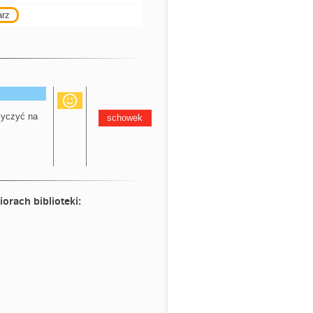
arz
yczyć na
schowek
iorach biblioteki: