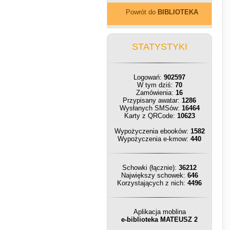
Powrót do
BIBLIOTEKA
STATYSTYKI
Logowań:
902597
W tym dziś:
70
Zamówienia:
16
Przypisany awatar:
1286
Wysłanych SMSów:
16464
Karty z QRCode:
10623
Wypożyczenia ebooków:
1582
Wypożyczenia e-kmow:
440
Schowki (łącznie):
36212
Największy schowek:
646
Korzystających z nich:
4496
Aplikacja moblina
e-biblioteka MATEUSZ 2