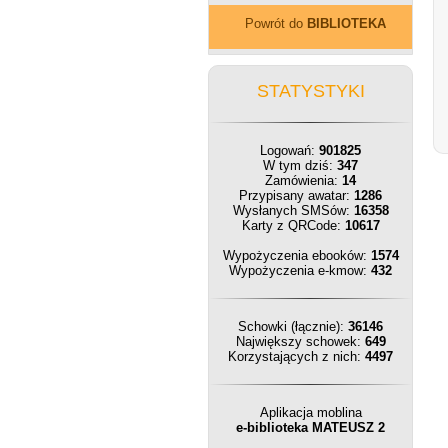
Powrót do
BIBLIOTEKA
STATYSTYKI
Logowań:
901825
W tym dziś:
347
Zamówienia:
14
Przypisany awatar:
1286
Wysłanych SMSów:
16358
Karty z QRCode:
10617
Wypożyczenia ebooków:
1574
Wypożyczenia e-kmow:
432
Schowki (łącznie):
36146
Największy schowek:
649
Korzystających z nich:
4497
Aplikacja moblina
e-biblioteka MATEUSZ 2