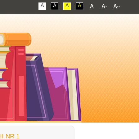
A
A
A
A
I NR 1