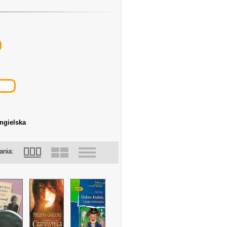
angielska
ania: