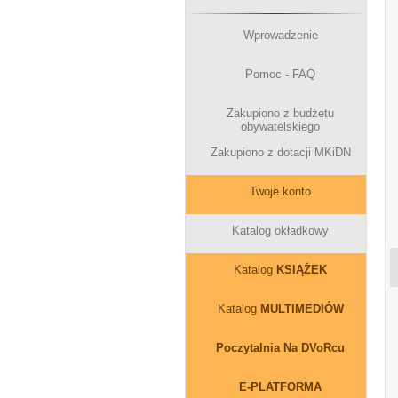
Wprowadzenie
Pomoc - FAQ
Zakupiono z budżetu
obywatelskiego
Zakupiono z dotacji MKiDN
Twoje konto
Katalog okładkowy
Katalog
KSIĄŻEK
Katalog
MULTIMEDIÓW
Poczytalnia Na DVoRcu
E-PLATFORMA