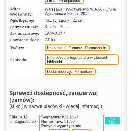
Literatura angielska
Adres
Warszawa : Wydawnictwo W.A.B. - Grupa
wydawniczy:
Wydawnicza Foksal, 2017.
Opis fizyczny:
461, [3] strony ; 21 cm.
Forma gatunek:
Książki. Proza.
Zakres czasowy:
1970-2017 r.
Powstanie dzieła:
2015 r.
Twórcy:
Kłoszewski, Tomasz. Tłumaczenie
Inne pozycje tego autora w zbiorach
Skocz do:
biblioteki
Dodaj recenzje, komentarz
Sprawdź dostępność, zarezerwuj
(zamów):
(kliknij w nazwę placówki - więcej informacji)
Filia nr 12
Sygnatura:
821.111-3
ul. Zagórska 60
Numer inw.:
81356
Pozycja wypożyczona