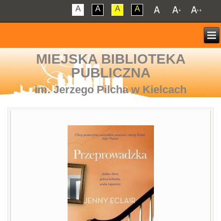
A
A
A
A
MIEJSKA BIBLIOTEKA
PUBLICZNA
im. Jerzego Pilcha w Kielcach