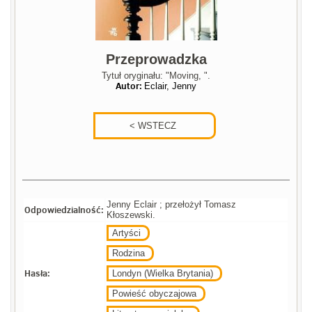
Przeprowadzka
Tytuł oryginału: "Moving, ".
Autor:
Eclair, Jenny
Jenny Eclair ; przełożył Tomasz
Odpowiedzialność:
Kłoszewski.
Artyści
Rodzina
Hasła:
Londyn (Wielka Brytania)
Powieść obyczajowa