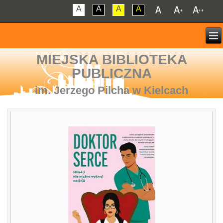
A
A
A
A
MIEJSKA BIBLIOTEKA
PUBLICZNA
im. Jerzego Pilcha w Kielcach