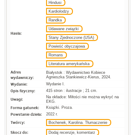
Hindusi
Kardiolodzy
Randka
Udawane związki
Hasła:
Stany Zjednoczone (USA)
Powieść obyczajowa
Romans
Literatura amerykańska
Adres
Białystok : Wydawnictwo Kobiece
wydawniczy:
Agnieszka Stankiewicz-Kierus, 2024.
Wydanie:
Wydanie I.
Opis fizyczny:
415 stron : ilustracje ; 21 cm.
Na okładce: Miłości nie można wykryć na
Uwagi:
EKG.
Forma gatunek:
Książki. Proza.
Powstanie dzieła:
2022 r.
Twórcy:
Bochenek, Karolina. Tłumaczenie
Skocz do:
Dodaj recenzje, komentarz