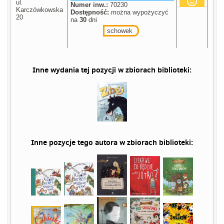
ul.
Numer inw.:
70230
Karczówkowska
Dostępność:
można wypożyczyć
20
na
30
dni
schowek
Inne wydania tej pozycji w zbiorach biblioteki:
Inne pozycje tego autora w zbiorach biblioteki: