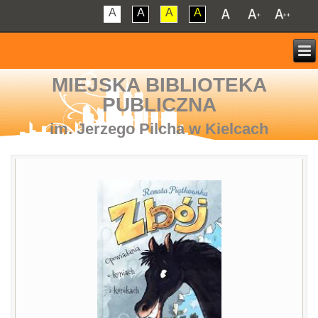
A
A
A
A
MIEJSKA BIBLIOTEKA
PUBLICZNA
im. Jerzego Pilcha w Kielcach