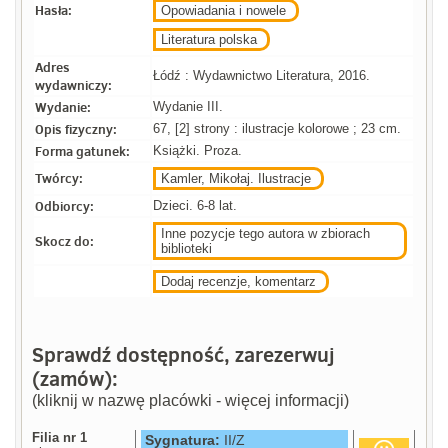
Hasła:
Opowiadania i nowele
Literatura polska
Adres
Łódź : Wydawnictwo Literatura, 2016.
wydawniczy:
Wydanie:
Wydanie III.
Opis fizyczny:
67, [2] strony : ilustracje kolorowe ; 23 cm.
Forma gatunek:
Książki. Proza.
Twórcy:
Kamler, Mikołaj. Ilustracje
Odbiorcy:
Dzieci. 6-8 lat.
Inne pozycje tego autora w zbiorach
Skocz do:
biblioteki
Dodaj recenzje, komentarz
Sprawdź dostępność, zarezerwuj
(zamów):
(kliknij w nazwę placówki - więcej informacji)
Filia nr 1
Sygnatura:
II/Z