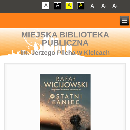
A
A
A
A
MIEJSKA BIBLIOTEKA
PUBLICZNA
im. Jerzego Pilcha w Kielcach