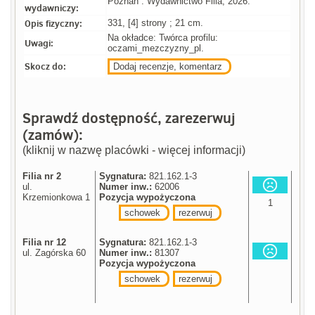
Poznań : Wydawnictwo Filia, 2026.
wydawniczy:
Opis fizyczny:
331, [4] strony ; 21 cm.
Na okładce: Twórca profilu:
Uwagi:
oczami_mezczyzny_pl.
Skocz do:
Dodaj recenzje, komentarz
Sprawdź dostępność, zarezerwuj
(zamów):
(kliknij w nazwę placówki - więcej informacji)
Filia nr 2
Sygnatura:
821.162.1-3
ul.
Numer inw.:
62006
Krzemionkowa 1
Pozycja wypożyczona
1
schowek
rezerwuj
Filia nr 12
Sygnatura:
821.162.1-3
ul. Zagórska 60
Numer inw.:
81307
Pozycja wypożyczona
schowek
rezerwuj