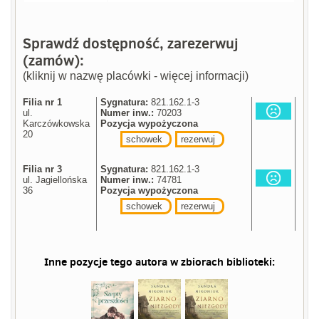
Sprawdź dostępność, zarezerwuj
(zamów):
(kliknij w nazwę placówki - więcej informacji)
Filia nr 1
Sygnatura:
821.162.1-3
ul.
Numer inw.:
70203
Karczówkowska
Pozycja wypożyczona
20
schowek
rezerwuj
Filia nr 3
Sygnatura:
821.162.1-3
ul. Jagiellońska
Numer inw.:
74781
36
Pozycja wypożyczona
schowek
rezerwuj
Inne pozycje tego autora w zbiorach biblioteki: