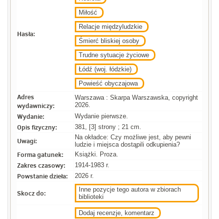
Miłość
Relacje międzyludzkie
Hasła:
Śmierć bliskiej osoby
Trudne sytuacje życiowe
Łódź (woj. łódzkie)
Powieść obyczajowa
Adres
Warszawa : Skarpa Warszawska, copyright
wydawniczy:
2026.
Wydanie:
Wydanie pierwsze.
Opis fizyczny:
381, [3] strony ; 21 cm.
Na okładce: Czy możliwe jest, aby pewni
Uwagi:
ludzie i miejsca dostąpili odkupienia?
Forma gatunek:
Książki. Proza.
Zakres czasowy:
1914-1983 r.
Powstanie dzieła:
2026 r.
Inne pozycje tego autora w zbiorach
Skocz do:
biblioteki
Dodaj recenzje, komentarz