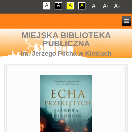
A
A
A
A
MIEJSKA BIBLIOTEKA
PUBLICZNA
im. Jerzego Pilcha w Kielcach