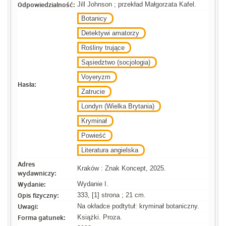
Odpowiedzialność:
Jill Johnson ; przekład Małgorzata Kafel.
Botanicy
Detektywi amatorzy
Rośliny trujące
Sąsiedztwo (socjologia)
Voyeryzm
Hasła:
Zatrucie
Londyn (Wielka Brytania)
Kryminał
Powieść
Literatura angielska
Adres
Kraków : Znak Koncept, 2025.
wydawniczy:
Wydanie:
Wydanie I.
Opis fizyczny:
333, [1] strona ; 21 cm.
Uwagi:
Na okładce podtytuł: kryminał botaniczny.
Forma gatunek:
Książki. Proza.