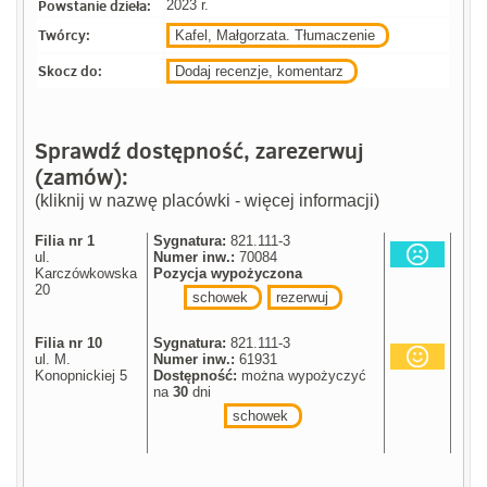
Powstanie dzieła:
2023 r.
Twórcy:
Kafel, Małgorzata. Tłumaczenie
Skocz do:
Dodaj recenzje, komentarz
Sprawdź dostępność, zarezerwuj
(zamów):
(kliknij w nazwę placówki - więcej informacji)
Filia nr 1
Sygnatura:
821.111-3
ul.
Numer inw.:
70084
Karczówkowska
Pozycja wypożyczona
20
schowek
rezerwuj
Filia nr 10
Sygnatura:
821.111-3
ul. M.
Numer inw.:
61931
Konopnickiej 5
Dostępność:
można wypożyczyć
na
30
dni
schowek