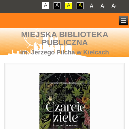
A
A
A
A
MIEJSKA BIBLIOTEKA
PUBLICZNA
im. Jerzego Pilcha w Kielcach