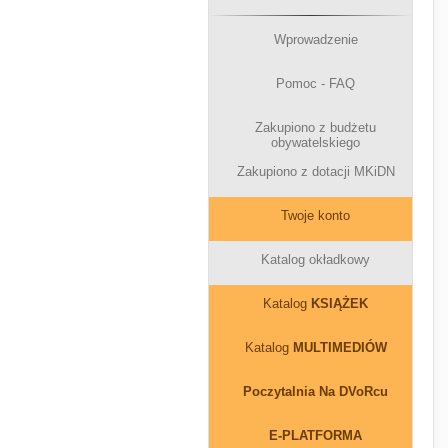
Wprowadzenie
Pomoc - FAQ
Zakupiono z budżetu
obywatelskiego
Zakupiono z dotacji MKiDN
Twoje konto
Katalog okładkowy
Katalog
KSIĄŻEK
Katalog
MULTIMEDIÓW
Poczytalnia Na DVoRcu
E-PLATFORMA