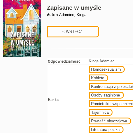
Zapisane w umyśle
Autor:
Adamiec, Kinga
Odpowiedzialność:
Kinga Adamiec.
Homoseksualizm
Kobieta
Konfrontacja z przeszło
Osoby zaginione
Hasła:
Pamiętniki i wspomnieni
Tajemnica
Powieść obyczajowa
Literatura polska