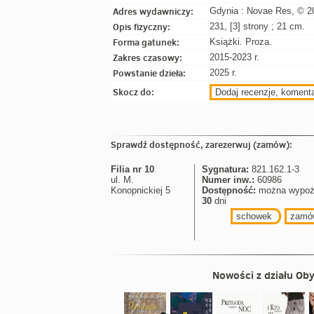
Adres wydawniczy:
Gdynia : Novae Res, © 2
Opis fizyczny:
231, [3] strony ; 21 cm.
Forma gatunek:
Książki. Proza.
Zakres czasowy:
2015-2023 r.
Powstanie dzieła:
2025 r.
Skocz do:
Dodaj recenzje, koment
Sprawdź dostępność, zarezerwuj (zamów):
Filia nr 10
Sygnatura:
821.162.1-3
ul. M.
Numer inw.:
60986
Konopnickiej 5
Dostępność:
można wypoż
30
dni
schowek
zamó
Nowości z działu
Oby