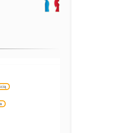
ścią
a