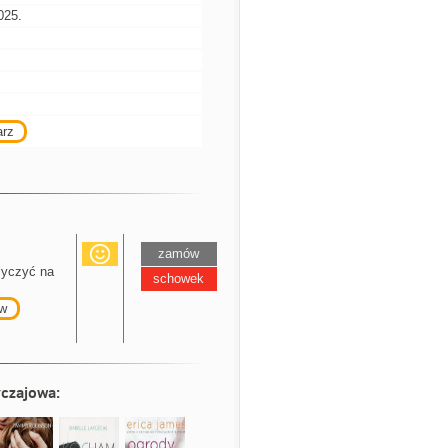
025.
arz
zamów
yczyć na
schowek
w
czajowa
: