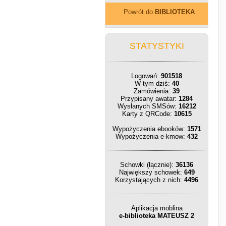
Powrót do
BIBLIOTEKA
STATYSTYKI
Logowań:
901518
W tym dziś:
40
Zamówienia:
39
Przypisany awatar:
1284
Wysłanych SMSów:
16212
Karty z QRCode:
10615
Wypożyczenia ebooków:
1571
Wypożyczenia e-kmow:
432
Schowki (łącznie):
36136
Największy schowek:
649
Korzystających z nich:
4496
Aplikacja moblina
e-biblioteka MATEUSZ 2