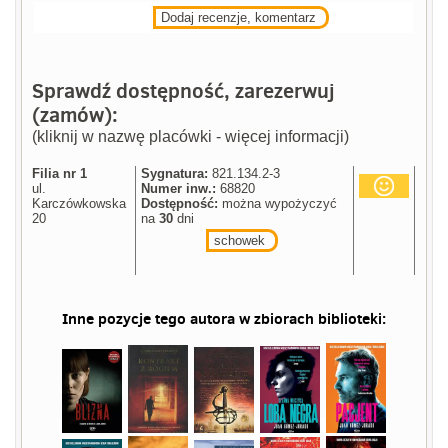
Dodaj recenzje, komentarz
Sprawdź dostępność, zarezerwuj
(zamów):
(kliknij w nazwę placówki - więcej informacji)
Filia nr 1
Sygnatura:
821.134.2-3
ul.
Numer inw.:
68820
Karczówkowska
Dostępność:
można wypożyczyć
20
na
30
dni
schowek
Inne pozycje tego autora w zbiorach biblioteki: