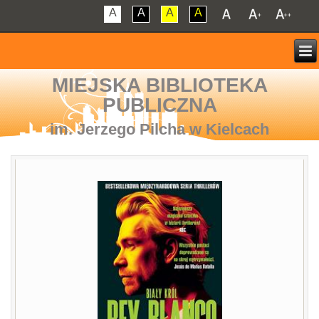
A
A
A
A
MIEJSKA BIBLIOTEKA
PUBLICZNA
im. Jerzego Pilcha w Kielcach