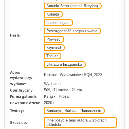
Antonia Scott (postać fikcyjna)
Kobieta
Ludzie bogaci
Przestępczość zorganizowana
Hasła:
Powieść
Kryminał
Thriller
Literatura hiszpańska
Adres
Kraków : Wydawnictwo SQN, 2023.
wydawniczy:
Wydanie:
Wydanie I.
Opis fizyczny:
509, [1] strona ; 21 cm.
Forma gatunek:
Książki. Proza.
Powstanie dzieła:
2020 r.
Twórcy:
Bardadyn, Barbara. Tłumaczenie
Inne pozycje tego autora w zbiorach
Skocz do:
biblioteki