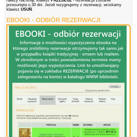
należy nacisnąć klawisz
PRZEDŁUŻ
- rezerwacja zostanie
przesunięta o 30 dni. Jeżeli rezygnujemy z rezerwacji, wciskamy
klawisz
USUŃ
.
EBOOKI - ODBIÓR REZERWACJI