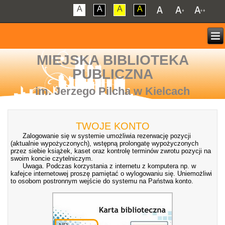
A
A
A
A
MIEJSKA BIBLIOTEKA
PUBLICZNA
im. Jerzego Pilcha w Kielcach
TWOJE KONTO
Zalogowanie się w systemie umożliwia rezerwację pozycji
(aktualnie wypożyczonych), wstępną prolongatę wypożyczonych
przez siebie książek, kaset oraz kontrolę terminów zwrotu pozycji na
swoim koncie czytelniczym.
Uwaga. Podczas korzystania z internetu z komputera np. w
kafejce internetowej proszę pamiętać o wylogowaniu się. Uniemożliwi
to osobom postronnym wejście do systemu na Państwa konto.