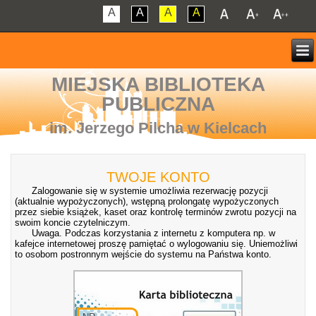
A
A
A
A
MIEJSKA BIBLIOTEKA
PUBLICZNA
im. Jerzego Pilcha w Kielcach
TWOJE KONTO
Zalogowanie się w systemie umożliwia rezerwację pozycji
(aktualnie wypożyczonych), wstępną prolongatę wypożyczonych
przez siebie książek, kaset oraz kontrolę terminów zwrotu pozycji na
swoim koncie czytelniczym.
Uwaga. Podczas korzystania z internetu z komputera np. w
kafejce internetowej proszę pamiętać o wylogowaniu się. Uniemożliwi
to osobom postronnym wejście do systemu na Państwa konto.