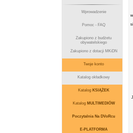
Z
Wprowadzenie
w
U
s
Pomoc - FAQ
Zakupiono z budżetu
obywatelskiego
Zakupiono z dotacji MKiDN
Twoje konto
Katalog okładkowy
Katalog
KSIĄŻEK
J
Katalog
MULTIMEDIÓW
Poczytalnia Na DVoRcu
E-PLATFORMA