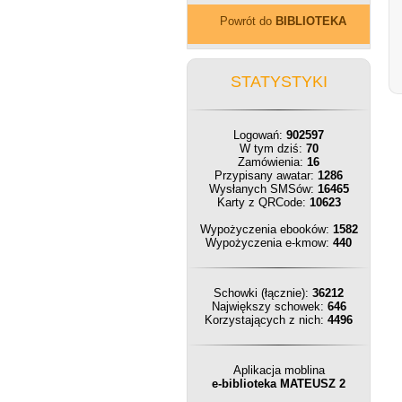
Powrót do
BIBLIOTEKA
STATYSTYKI
Logowań:
902597
W tym dziś:
70
Zamówienia:
16
Przypisany awatar:
1286
Wysłanych SMSów:
16465
Karty z QRCode:
10623
Wypożyczenia ebooków:
1582
Wypożyczenia e-kmow:
440
Schowki (łącznie):
36212
Największy schowek:
646
Korzystających z nich:
4496
Aplikacja moblina
e-biblioteka MATEUSZ 2